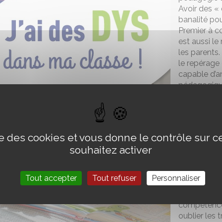
Avoir des « 
banalité po
Premier à co
est aussi le
les parents.
le repérage 
capable d’a
pédagogique
son élève. M
appropriée,
Illustré de
de solutions
ise des cookies et vous donne le contrôle sur 
cas particul
souhaitez activer
envisager le
plus grand b
Marjorie Ca
Tout accepter
Tout refuser
Personnaliser
revue les gr
de l’enfant d
compétences
oublier les t