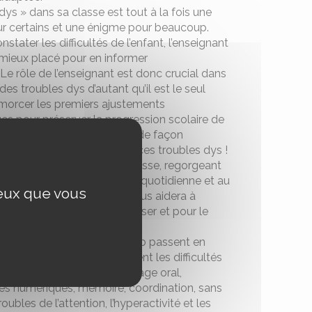
dys » dans sa classe est tout à la fois une
ur certains et une énigme pour beaucoup.
nstater les difficultés de l’enfant, l’enseignant
 mieux placé pour en informer
 Le rôle de l’enseignant est donc crucial dans
des troubles dys d’autant qu’il est le seul
morcer les premiers ajustements
s pour préserver la progression scolaire de
ais pour les repérer et agir de façon
 encore faut-il comprendre ces troubles dys !
 nombreuses situations de classe, regorgeant
 à adapter à votre pratique quotidienne et au
ceux que vous
ier de vos élèves, ce livre vous aidera à
s troubles dys sans dramatiser et pour le
ien de la classe.
mus-Charron et Michel Habib passent en
ands domaines où s’expriment les difficultés
ys : lecture et écriture, langage oral,
 numériques, mémoire, coordination, sans
roubles de l’attention, l’hyperactivité et les