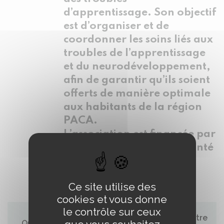
d’apprentissage. Son objectif
est d’organiser et de
coordonner les soins liés aux
troubles de l’apprentissage
et du neurodéveloppement,
afin de garantir qu’ils soient
offerts de manière optimale
aux habitants de la région
PACA.
L’association est financée par
l’Agence Régionale de Santé
PACA.
Ce site utilise des
cookies et vous donne
le contrôle sur ceux
Notre
Qui