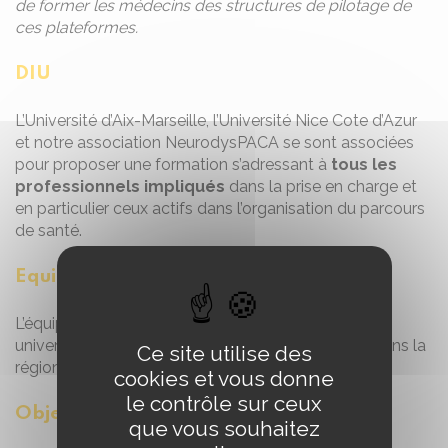
de former les médecins des structures de pilotage de
ces plateformes.
DIU
L’Université d’Aix-Marseille, l’Université Nice Cote d’Azur
et notre association NeurodysPACA se sont associées
pour proposer une formation s’adressant à
tous les
professionnels impliqués
dans la prise en charge et
en particulier ceux actifs dans l’organisation du parcours
de santé.
Equipe
L’équipe de formation réunie des chercheurs, des
universitaires et des acteurs de terrain implantés dans la
Ce site utilise des
région.
cookies et vous donne
le contrôle sur ceux
Objectif
que vous souhaitez