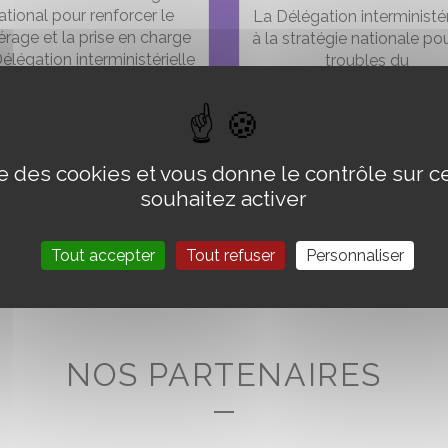
ational pour renforcer le
La Délégation interministér
érage et la prise en charge
à la stratégie nationale pou
élégation interministérielle
troubles du
 stratégie nationale pour les
neurodéveloppement (aut
troubles du
troubles DYS, TDAH, TD
odéveloppement (TND), (…)
publie son premier guide
guidance parentale réalisé
ise des cookies et vous donne le contrôle sur 
sa (…)
souhaitez activer
Tout accepter
Tout refuser
Personnaliser
NOS PARTENAIRES