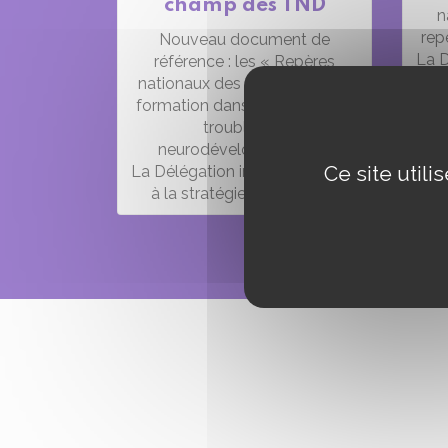
champ des TND
n
rep
Nouveau document de
La D
référence : les « Repères
à la
nationaux des attendus de la
formation dans le champ des
neur
troubles du
neurodéveloppement »
Ce site util
La Délégation interministérielle
à la stratégie nationale (…)