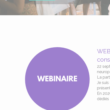
WEBI
cons
22 sept
neurop
La part
Je suis
présen
En 2026
dédiés