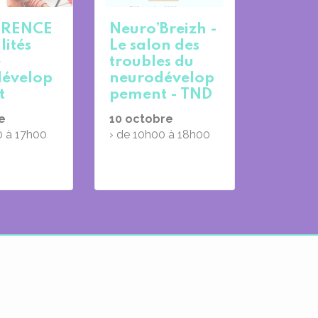
RENCE
Neuro’Breizh -
lités
Le salon des
e
troubles du
évelop
neurodévelop
t
pement - TND
e
10
octobre
0 à 17h00
› de 10h00 à 18h00