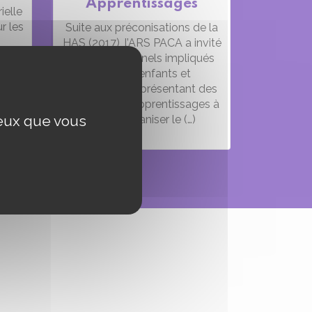
Apprentissages
ielle
r les
Suite aux préconisations de la
HAS (2017), l’ARS PACA a invité
isme,
les professionnels impliqués
I)
auprès d’enfants et
 :
d’adolescents présentant des
 sous
troubles des apprentissages à
ceux que vous
mieux organiser le (…)