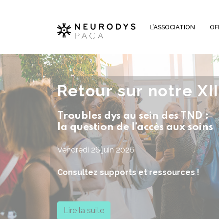
Panneau de gestion des cookies
L’ASSOCIATION
OF
Retour sur notre XI
Troubles dys au sein des TND :
la question de l’accès aux soins
Vendredi 26 juin 2026
Consultez supports et ressources !
Lire la suite