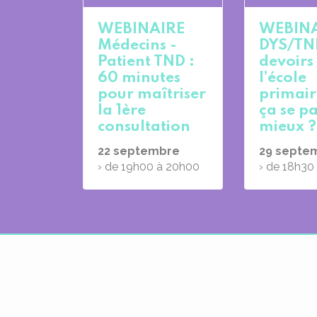
WEBINAIRE
WEBIN
Médecins -
DYS/TN
Patient TND :
devoirs
60 minutes
l’école
pour maîtriser
primaire
la 1ère
ça se pa
consultation
mieux ?
22
septembre
29
septe
› de 19h00 à 20h00
› de 18h30