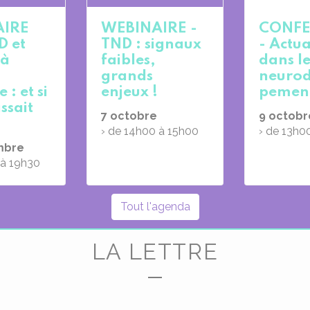
AIRE
WEBINAIRE -
CONFE
D et
TND : signaux
- Actua
 à
faibles,
dans l
grands
neurod
 : et si
enjeux !
pemen
ssait
7
octobre
9
octobr
› de 14h00 à 15h00
› de 13h0
mbre
 à 19h30
Tout l'agenda
LA LETTRE