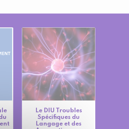
ale
Le DIU Troubles
 du
Spécifiques du
ent
Langage et des