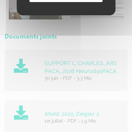
Documents joints
SUPPORT L. CHARLES_ARS
PACA_JS26 NeurodysPACA
30 juin
-
PDF
-
3.3 Mio
ANAE 2025 Ziegler J.
1er juillet
-
PDF
-
1.9 Mio