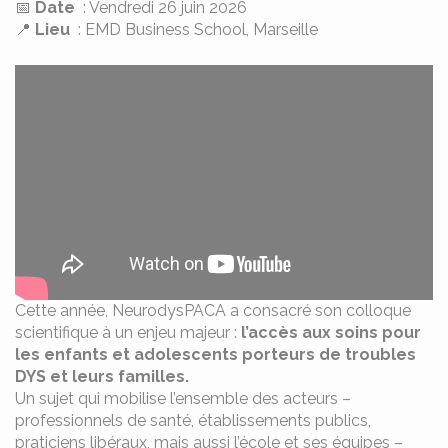
📅
Date
: Vendredi 26 juin 2026
📍
Lieu
: EMD Business School, Marseille
Cette année, NeurodysPACA a consacré son colloque
scientifique à un enjeu majeur :
l’accès aux soins pour
les enfants et adolescents porteurs de troubles
DYS et leurs familles.
Un sujet qui mobilise l’ensemble des acteurs –
professionnels de santé, établissements publics,
praticiens libéraux, mais aussi l’école et ses équipes –