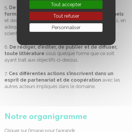
Tout accepter
5.
De concevoir, organiser et participer à la
formation initiale et continue des professionnels
Tout refuser
et des médecins praticiens libéraux ou institutionnels, en
adéquation avec les résultats des recherches
Personnaliser
scientifiques récentes.
6.
De rédiger, d’éditer, de publier et de diffuser,
toute littérature
sous quelque forme que ce soit
ayant trait aux objectifs ci-dessus.
7.
Ces différentes actions s’inscrivent dans un
esprit de partenariat et de coopération
avec les
autres acteurs impliqués dans le domaine.
Notre organigramme
Cliquer sur l’image pour l’agrandir