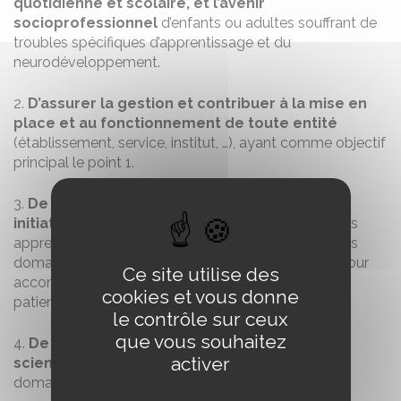
quotidienne et scolaire, et l’avenir
socioprofessionnel
d’enfants ou adultes souffrant de
troubles spécifiques d’apprentissage et du
neurodéveloppement.
2.
D’assurer la gestion et contribuer à la mise en
place et au fonctionnement de toute entité
(établissement, service, institut, …), ayant comme objectif
principal le point 1.
3.
De promouvoir et proposer tout projet ou
initiative
ayant trait aux Troubles du langage et des
apprentissages et du neurodéveloppement dans les
domaines scientifique, médical ou médico-social pour
Ce site utilise des
accompagner et améliorer le parcours de soins des
cookies et vous donne
patients.
le contrôle sur ceux
que vous souhaitez
4.
De développer des projets de recherche
activer
scientifique
fondamentale et appliquée dans le
domaine de ces pathologies.