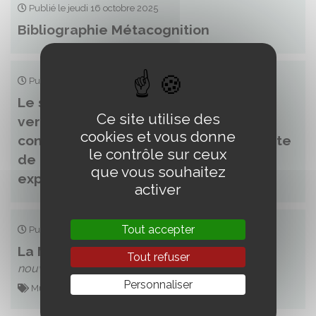
Publié le jeudi 16 octobre 2025
Bibliographie Métacognition
Publié le jeudi 10 juillet 2025
Le syndrome de dysfonctions non
Ce site utilise des
verbales (SDNV) : actualisation des
cookies et vous donne
connaissances et analyse d’une cohorte
le contrôle sur ceux
de 89 patients traités dans le centre
que vous souhaitez
expert Résodys
activer
Tout accepter
Publié le samedi 7 juin 2025
La Mélodie des Synapses
Tout refuser
nouvelle parution par Michel Habib
Personnaliser
Musique / Ouvrage