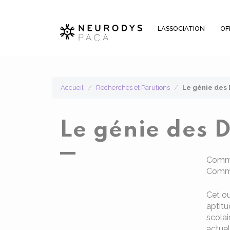
Panneau de gestion des cookies
L’ASSOCIATION
OF
Accueil
Recherches et Parutions
Le génie des 
Le génie des 
Commen
Commen
Cet ou
aptitu
scolai
actue