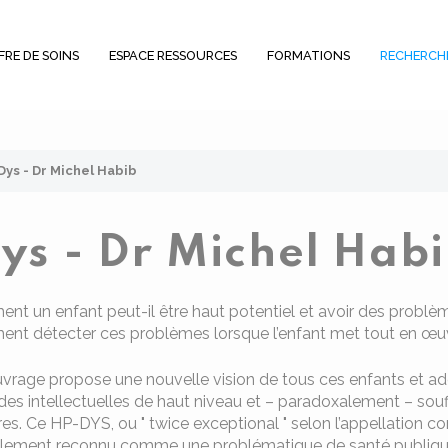
FRE DE SOINS
ESPACE RESSOURCES
FORMATIONS
RECHERCH
Dys - Dr Michel Habib
Dys - Dr Michel Hab
t un enfant peut-il être haut potentiel et avoir des problèm
t détecter ces problèmes lorsque l’enfant met tout en œuvr
vrage propose une nouvelle vision de tous ces enfants et ad
des intellectuelles de haut niveau et – paradoxalement – souf
res. Ce HP-DYS, ou " twice exceptional " selon l’appellation 
llement reconnu comme une problématique de santé publique à