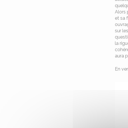
quelqu
Alors 
et sa 
ouvrag
sur le
questi
la rig
cohére
aura p
En ve