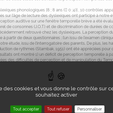
lexiques phonologiques [8 ; 8 ans ( 0 ;4)] , 10 contrôles app
és sur l’âge de lecture des dyslexiques ont participé à notre é
ception auditive sur une fenêtre temporelle brève a été évalu
el de consonnes (J.O.T) et de discrimination de durées de co
écédemment retrouvé chez les dyslexiques. La perception du
e à partir de deux questionnaires : l’un issu de l’examen cliniq
otre étude, issu de l’interrogatoire des parents. De plus, les h
uction de rythmes (Stambak, 1951) ont été appréciées pour 
sultats ont montré 1) un déficit de perception temporelle à pa
ées des difficultés de perception et de manipulation du Temp
rents ; 3) un lien statistique entre ces deux dimensions Tempo
 au vu des nombreuses corrélations entre les diverses variabl
vons procédé à une l’analyse en composantes principales qui a
pondant à 3 dimensions du trouble temporel : a) une dimensi
ise des cookies et vous donne le contrôle sur 
ion attentionnelle et mnésique ; c) une dimension sensori-mo
 ensemble, ces données ont 1) apporté des arguments en fave
souhaitez activer
xie de développement et 2) permis de proposer des hypothè
iologiques sous-jacents aux différentes dimensions de ce tro
Tout accepter
Tout refuser
Personnaliser