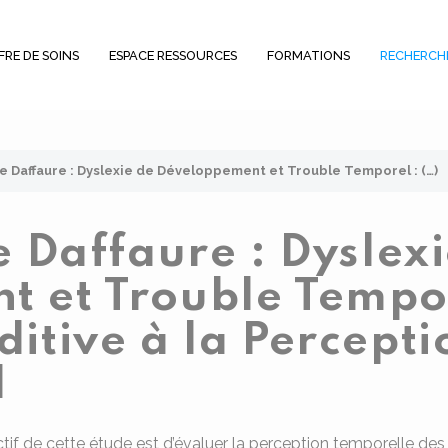
FRE DE SOINS
ESPACE RESSOURCES
FORMATIONS
RECHERCH
ie Daffaure : Dyslexie de Développement et Trouble Temporel : (…)
e Daffaure : Dyslex
 et Trouble Tempor
ditive à la Percept
l
ctif de cette étude est d’évaluer la perception temporelle de