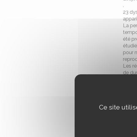
.
23 dys
appari
La per
tempor
été pr
étudié
pour n
reprod
Les ré
de dur
des pa
Enfin,
nous a
corres
Ce site util
dimens
Prises
dysle
neurob