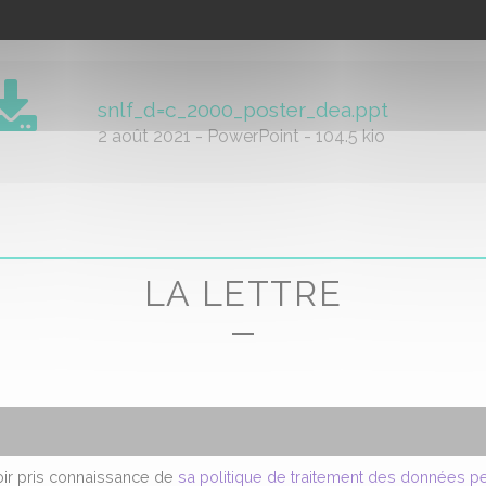
ment joint
snlf_d=c_2000_poster_dea.ppt
2 août 2021
-
PowerPoint
-
104.5 kio
LA LETTRE
voir pris connaissance de
sa politique de traitement des données p