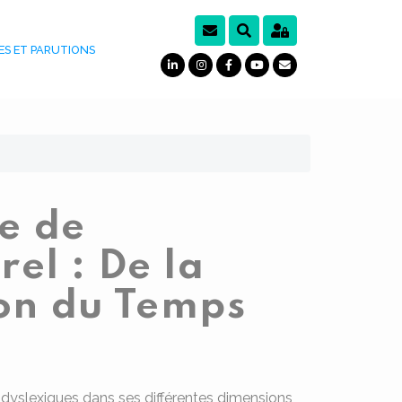
ES ET PARUTIONS
ie de
el : De la
ion du Temps
s dyslexiques dans ses différentes dimensions