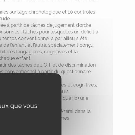
ariés sur l’âge chronologique et 10 contrôles
tude.
ée à partir de tâches de jugement d’ordre
nsonnes ; tâches pour lesquelles un déficit a
 temps conventionnel a par ailleurs été
ue de l’enfant et l’autre, spécialement conçu
abiletés langagières, cognitives et la
chaque enfant.
rtir des tâches de J.O.T et de discrimination
s conventionnel à partir du questionnaire
relles.
es temporelles, phonologiques et cognitives,
 permis d’identifier 3 facteurs
on séquentielle et phonologique ; b) une
ceux que vous
trice et cognitive.
ur d’un trouble temporel général dans la
ses concernant les mécanismes
uble.