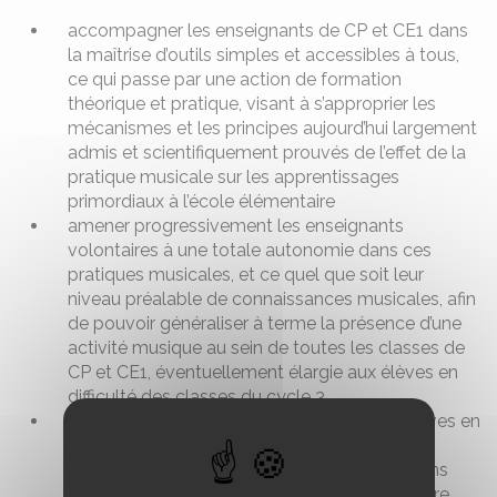
accompagner les enseignants de CP et CE1 dans
la maîtrise d’outils simples et accessibles à tous,
ce qui passe par une action de formation
théorique et pratique, visant à s’approprier les
mécanismes et les principes aujourd’hui largement
admis et scientifiquement prouvés de l’effet de la
pratique musicale sur les apprentissages
primordiaux à l’école élémentaire
amener progressivement les enseignants
volontaires à une totale autonomie dans ces
pratiques musicales, et ce quel que soit leur
niveau préalable de connaissances musicales, afin
de pouvoir généraliser à terme la présence d’une
activité musique au sein de toutes les classes de
CP et CE1, éventuellement élargie aux élèves en
difficulté des classes du cycle 3.
évaluer le bénéfice qu’en auront retiré les élèves en
termes de progression dans les acquisitions
scolaires, de comportement, notamment dans
leurs interactions sociales, et enfin de bien-être