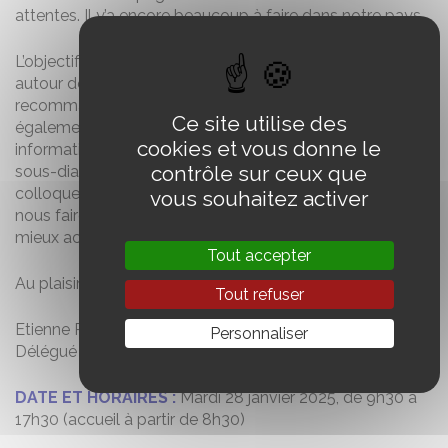
attentes. Il y’a encore beaucoup à faire dans notre pays.
L’objectif de cette journée d’échanges, est de partager
autour des bonnes pratiques, conformément aux
recommandations de la Haute Autorité de santé. Il s’agit
Ce site utilise des
également d’aborder des sujets avec lucidité : fausses
cookies et vous donne le
informations, errance diagnostique,
contrôle sur ceux que
sous-diagnostic, sur-diagnostic. J’espère que ce
colloque saura répondre à vos attentes,
vous souhaitez activer
nous faire collectivement monter en compétence, pour
mieux accompagner au quotidien.
Tout accepter
Au plaisir de vous retrouver le 28 janvier,
Tout refuser
Etienne Pot,
Personnaliser
Délégué interministériel
DATE ET HORAIRES :
Mardi 28 janvier 2025, de 9h30 à
17h30 (accueil à partir de 8h30)