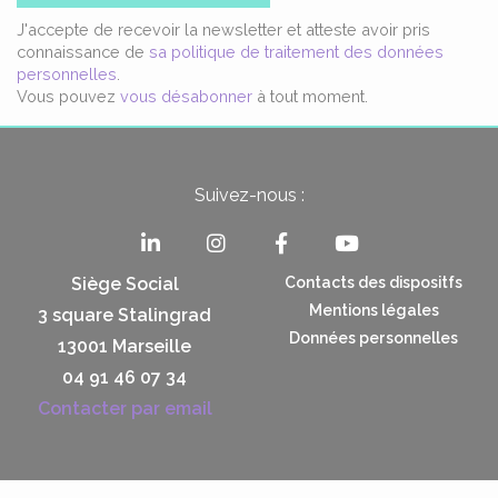
J'accepte de recevoir la newsletter et atteste avoir pris
connaissance de
sa politique de traitement des données
personnelles
.
Vous pouvez
vous désabonner
à tout moment.
Suivez-nous :
Siège Social
Contacts des dispositfs
Mentions légales
3 square Stalingrad
Données personnelles
13001 Marseille
04 91 46 07 34
Contacter par email