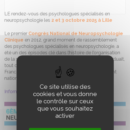
LE rendez-vous des psychologues spécialisés en
neuropsychologie les
2 et 3 octobre 2025 à Lille
Le premier
Congrès National de Neuropsychologie
Clinique
en 2012, grand moment de rassemblement
des psychologues spécialisés en neuropsychologie, a
été un des épisodes clé dans l’histoire de l’organisation
de la spécialité. Avec plus de 300 personnes, il concluait,
tout comme le faisaient d’autres travaux partout en
France, à la nécessité de création d’un regroupement
national.
Ce site utilise des
Informations et inscriptions ici
cookies et vous donne
le contrôle sur ceux
que vous souhaitez
activer