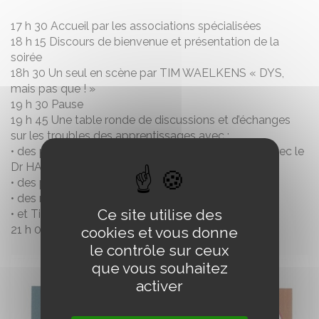
17 h 30 Accueil par les associations spécialisées
18 h 15 Discours de bienvenue et présentation de la
soirée
18h 30 Un seul en scène par TIM WAELKENS « DYS,
mais pas que ! »
19 h 30 Pause
19 h 45 Une table ronde de discussions et d’échanges
sur les troubles des apprentissages avec :
• des professionnels médicaux et paramédicaux, avec le
Dr HABIB neurologue,
• des professionnels de l’enseignement,
• des représentants des associations spécialisées
Ce site utilise des
• et Tim WAELKENS et sa mère, qui témoignent.
21 h 00 Clôture de la soirée
cookies et vous donne
le contrôle sur ceux
que vous souhaitez
activer