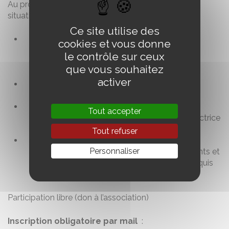
Au programme (avec activités, tests et mises en
situation) :
Ce site utilise des
Bases du fonctionnement cognitif : plasticité
cookies et vous donne
cérébrale, perception & mémoire perceptive,
le contrôle sur ceux
attention & mémoire de travail, motricité &
que vous souhaitez
perception corporelle
activer
Fonctions cognitives supérieures : langage,
fonctions exécutives, mémoire, intelligences
Formation animée par Mariette Bousquet,
Tout accepter
psychologue et enseignante spécialisée, directrice
d’établissement spécialisé, le #courscyrano.
Tout refuser
Ouvert aux enseignants, parents et toute
Personnaliser
personne intéressée par l’éducation des enfants et
le fonctionnement du cerveau – aucun prérequis
nécessaire.
Participation libre (don à l’association)
Inscription obligatoire par mail
: