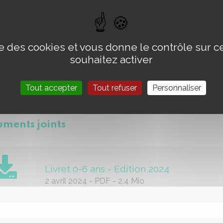
les enfants âgés de 7 à 12 ans :
Bouches du Rhône
Alpes-Maritimes
ise des cookies et vous donne le contrôle sur 
Var
Vaucluse
souhaitez activer
Alpes de Haute Provence
Hautes Alpes
Tout accepter
Tout refuser
Personnaliser
phonistes :
consultez notre FAQ
, nous répondons à vos ques
ments joints
Livret 0-6 ans - Edition 2024
2 avril 2024
-
PDF
-
2.4 Mio