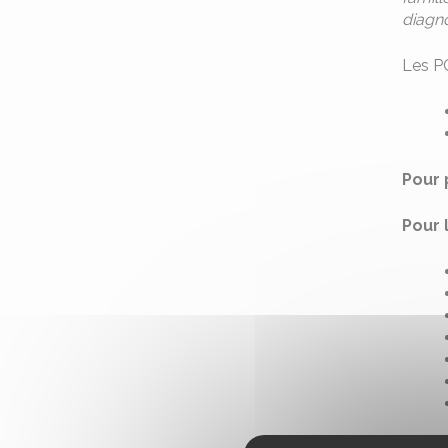
diagno
Les P
Pour 
Pour 