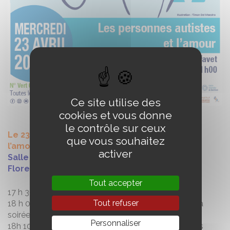
Ce site utilise des
cookies et vous donne
le contrôle sur ceux
Le 23 avril 2025, « Les personnes autistes et
que vous souhaitez
l’amour »
activer
Salle polyvalente de Montfavet, rue Félicien
Florent – Montfavet !
Tout accepter
17 h 30 Accueil
Tout refuser
18 h 00 Discours de bienvenue et présentation de la
soirée
Personnaliser
18h 10 « La sexualité des personnes autistes : désirs