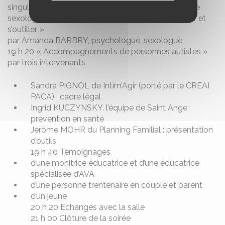
singuliers, amours pluriels. L’accompagnement d’une
sexologue pour comprendre, démystifier, s’informer et
s’outiller. »
par Amanda BARBRY, psychologue, sexologue
19 h 20 « Accompagnements de personnes autistes »
par trois intervenants
Sandra PIGNOL de Intim’Agir (porté par le CREAI
PACA) : cadre légal
Ingrid KUCZYNSKY. l’équipe de Saint Ange :
prévention en santé
Jérôme MOHR du Planning Familial : présentation
d’outils
19 h 40 Témoignages
d’une monitrice éducatrice et d’une éducatrice
spécialisée d’AVA
d’une personne trentenaire en couple et parent
d’un jeune
20 h 20 Echanges avec la salle
21 h 00 Clôture de la soirée