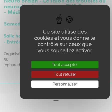
Neuro’Breizh - Le salon des troubles du
neurodéveloppement - TND Rencontres
- Médiathèque - Stands
Samedi 10 octobre 2026 10h-18h
Ce site utilise des
Salle henri Queffélec - Riantec 56 Ouvert à tous
cookies et vous donne le
- Entrée gratuite
contrôle sur ceux que
vous souhaitez activer
Organisé par l’association le Phare des Atypiques - TND
56
Tout accepter
lepharedesatypiques.tnd56@laposte.net
Tout refuser
Personnaliser
LA LETTRE