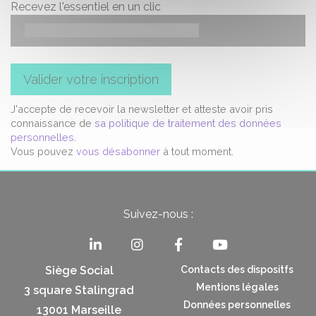
Recevez l'essentiel en un clic
Valider votre inscription
J'accepte de recevoir la newsletter et atteste avoir pris
connaissance de
sa politique de traitement des données
personnelles
.
Vous pouvez
vous désabonner
à tout moment.
Suivez-nous :
Siège Social
Contacts des dispositfs
Mentions légales
3 square Stalingrad
Données personnelles
13001 Marseille