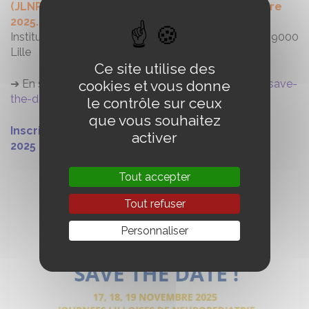
(JLNP 2025) auront lieu les 17, 18 et 19 novembre
2025.
Institut Gernez Rieux 2 rue du Docteur Schweitzer 59000
Lille
Ce site utilise des
➔ En savoir + :
cookies et vous donne
https://www.neurodev.fr/jlnp-2025-save-
the-date
le contrôle sur ceux
que vous souhaitez
Inscriptions à compter du lundi 15 septembre
activer
2025 !
Tout accepter
Tout refuser
Personnaliser