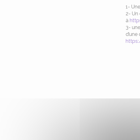
1- Une
2- Un 
à
http
3- une
d’une 
https