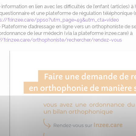
 information en lien avec les difficultés de l’enfant (articles) à
questionnaire et une plateforme de régulation téléphonique (
s://fr.inzee.care/ppso?utm_page=49&utm_cta=video
 Plateforme d’adressage en ligne vers un orthophoniste de sec
ordonnance de leur médecin (via la plateforme inzee.care) à
://fr.inzee.care/orthophoniste/rechercher/rendez-vous