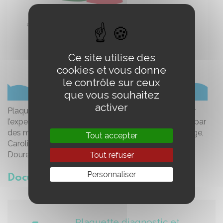
Ce site utilise des
cookies et vous donne
le contrôle sur ceux
que vous souhaitez
activer
Plaquette issue des recommandations publiées par
l’expertise collective de l’Inserm fin 2019 et réalisée par
des membres de l’expertise, Sibylle Gonzalez-Monge,
Tout accepter
Caroline Huron, Michèle Mazeau, Laurence Vaivre-
Douret.
Tout refuser
Personnaliser
Document joint
Plaquette diagnostic et