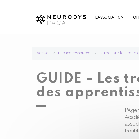
Panneau de gestion des cookies
L’ASSOCIATION
OF
Accueil
Espace ressources
Guides sur les trou
GUIDE - Les t
des apprentis
L’Agen
Académ
associ
troubl