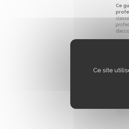
Ce gu
profe
classe
profes
d’acc
Le pr
Retro
Ce site util
Docu