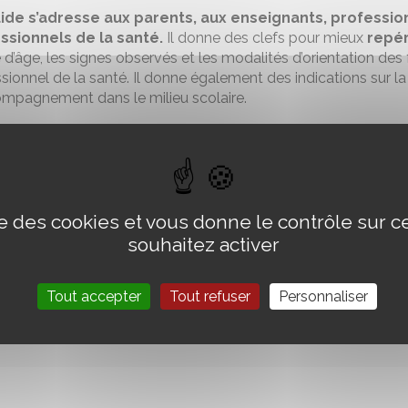
ide s’adresse aux parents, aux enseignants, professionn
ssionnels de la santé.
Il donne des clefs pour mieux
repér
 d’âge, les signes observés et les modalités d’orientation des
sionnel de la santé. Il donne également des indications sur la 
ompagnement dans le milieu scolaire.
ésent Espace ressources NeurodysPACA offre un complément d
uvez d’autres formats de ce guide sur le site de l’ARS
ise des cookies et vous donne le contrôle sur 
ment joint
souhaitez activer
Tout accepter
Tout refuser
Personnaliser
Le Guide TSLA 2023
31 mars 2023
-
PDF
-
5.8 Mio