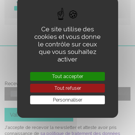
TDAH
18 mai 2021
-
PDF
-
24.2 Mio
Ce site utilise des
cookies et vous donne
le contrôle sur ceux
que vous souhaitez
LA LETTRE
activer
Tout accepter
Recevez l'essentiel en un clic
Tout refuser
Personnaliser
Valider votre inscription
J'accepte de recevoir la newsletter et atteste avoir pris
connaissance de
sa politique de traitement des données