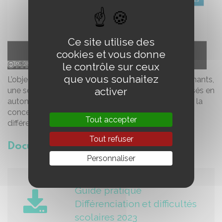
Ce site utilise des
cookies et vous donne
le contrôle sur ceux
que vous souhaitez
L’objectif de cette publication est d’offrir aux enseignants,
activer
une sélection d’outils numériques pouvant être utilisés en
autonomie par les élèves, en soutien de leçon, pour la
conception de documents écrits ou projetés ou en
Tout accepter
différentiation.
Tout refuser
Document joint
Personnaliser
Guide pratique
Différenciation et difficultés
scolaires 2023