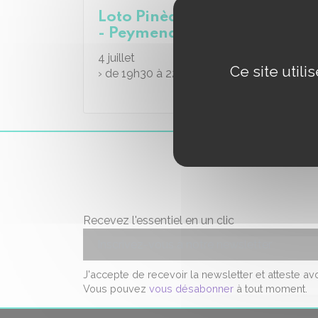
Loto Pinède Daudet
- Peymenade
4
juillet
Ce site util
› de 19h30 à 22h00
Recevez l'essentiel en un clic
J'accepte de recevoir la newsletter et atteste a
Vous pouvez
vous désabonner
à tout moment.