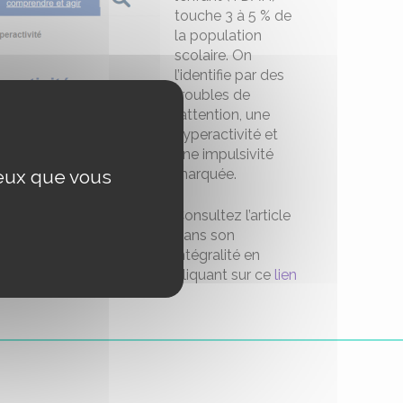
touche 3 à 5 % de
la population
scolaire. On
l’identifie par des
troubles de
l’attention, une
hyperactivité et
une impulsivité
ceux que vous
marquée.
Consultez l’article
dans son
intégralité en
cliquant sur ce
lien