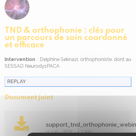
TND & orthophonie : clés pour
un parcours de soin coordonné
et efficace
Intervention
: Delphine Seknazi, orthophoniste, dont au
SESSAD NeurodysPACA
REPLAY
Document joint
support_tnd_orthophonie_webi
11 juin
-
PDF
-
1.7 Mio