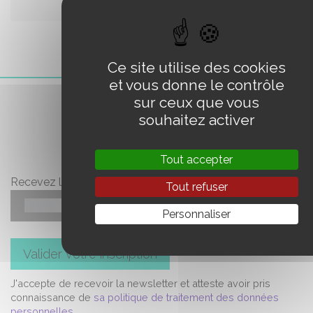
Ce site utilise des cookies
et vous donne le contrôle
sur ceux que vous
LA LETTRE
souhaitez activer
Tout accepter
Recevez l'essentiel en un clic
Tout refuser
Personnaliser
Valider votre inscription
J'accepte de recevoir la newsletter et atteste avoir pris
connaissance de
sa politique de traitement des données
personnelles
.