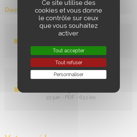
Ce site utilise des
cookies et vous donne
Documents joints
le contrôle sur ceux
que vous souhaitez
activer
PPT WEB TDAH 150626
22 juin
-
PDF
-
828.5 kio
Tout accepter
Tout refuser
Personnaliser
Autres ressources WEB
TDAH 150626
22 juin
-
PDF
-
63.1 kio