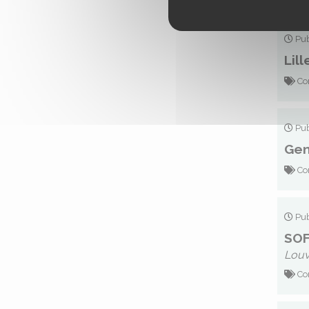
Pub
Lil
Con
Pub
Gen
Co
Pub
SOF
Louv
Co