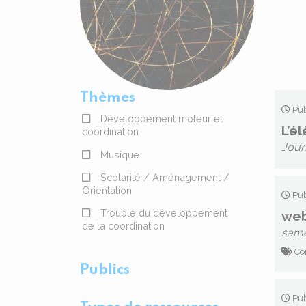
Thèmes
Pub
Développement moteur et
L’é
coordination
Jour
Musique
Scolarité / Aménagement /
Orientation
Pub
Trouble du développement
web
de la coordination
same
Con
Publics
Pub