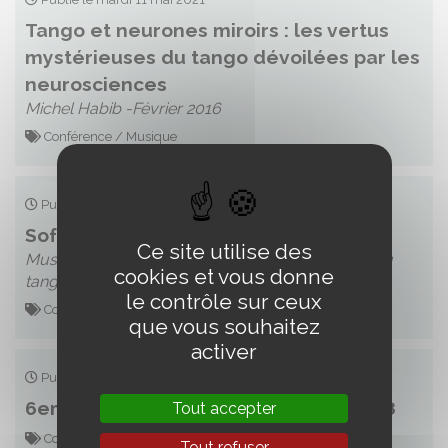
Tango et neurones miroirs : les vertus
mystérieuses du tango dévoilées par les
neurosciences
Michel Habib -Février 2016
Conférence / Musique
Publié le mardi 11 mai 2021
Softal forum - Décembre 2012
Ce site utilise des
Musique, danse et neurones miroirs : l’exemple du
cookies et vous donne
tango
le contrôle sur ceux
Conférence / Musique
que vous souhaitez
activer
Publié le mardi 11 mai 2021
6eme Congrès de la SOFTAL -Mai 2018
Tout accepter
Conférence
Tout refuser