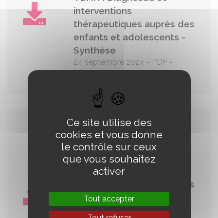
interventions
thérapeutiques auprès des
enfants et adolescents -
Synthèse
24 septembre 2024
-
PDF
-
484.4 kio
Ce site utilise des
Trouble du
cookies et vous donne
neurodéveloppement/
le contrôle sur ceux
TDAH : Diagnostic et
que vous souhaitez
activer
interventions
thérapeutiques auprès des
enfants et adolescents -
Tout accepter
Fiche de suivi du
Tout refuser