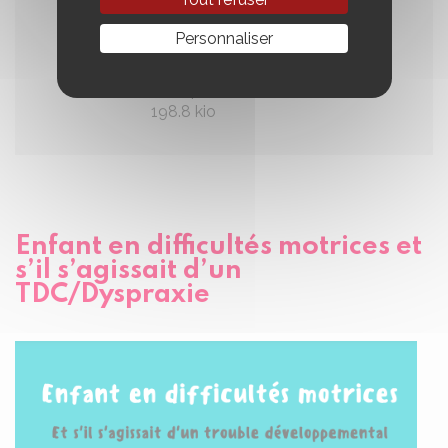
traitement
méthylphénidate chez
Personnaliser
l’enfant
24 septembre 2024
-
PDF
-
198.8 kio
Enfant en difficultés motrices et
s’il s’agissait d’un
TDC/Dyspraxie